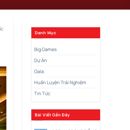
ốc
Danh Mục
Big Games
à
Dự Án
Gala
Huấn Luyện Trải Nghiệm
Tin Tức
Bài Viết Gần Đây