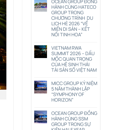
OCEAN GROUP ĐỒNG
HÀNH CÙNG HATECO
GROUP TRONG
CHƯƠNG TRÌNH DU
LỊCH HÈ 2026 “VỀ
MIỀN DI SẢN – KẾT
NỐI TINH HOA”
Không
có
VIETNAM RWA
bình
luận
SUMMIT 2026 – DẤU
ở
MỐC QUAN TRỌNG
OCEAN
GROUP
CỦA HỆ SINH THÁI
ĐỒNG
TÀI SẢN SỐ VIỆT NAM
HÀNH
CÙNG
Không
HATECO
có
GROUP
MICC GROUP KỶ NIỆM
bình
TRONG
luận
5 NĂM THÀNH LẬP
CHƯƠNG
ở
TRÌNH
“SYMPHONY OF
VIETNAM
DU
RWA
HORIZON”
LỊCH
SUMMIT
HÈ
2026
Không
2026
–
có
“VỀ
OCEAN GROUP ĐỒNG
DẤU
bình
MIỀN
MỐC
luận
HÀNH CÙNG SSM
DI
ở
QUAN
GROUP TRONG SỰ
SẢN
MICC
TRỌNG
–
GROUP
CỦA
KIỆN HALF YEAR