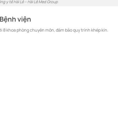
ng y tế Hải Lê – Hải Lê Med Group
 Bệnh viện
ới 8 khoa phòng chuyên môn, đảm bảo quy trình khép kín.