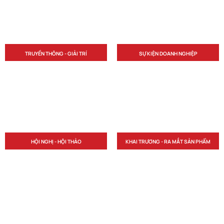
TRUYỀN THÔNG - GIẢI TRÍ
SỰ KIỆN DOANH NGHIỆP
HỘI NGHỊ - HỘI THẢO
KHAI TRƯƠNG - RA MẮT SẢN PHẨM
NHỮNG CHƯƠNG TRÌNH NỔI BẬT