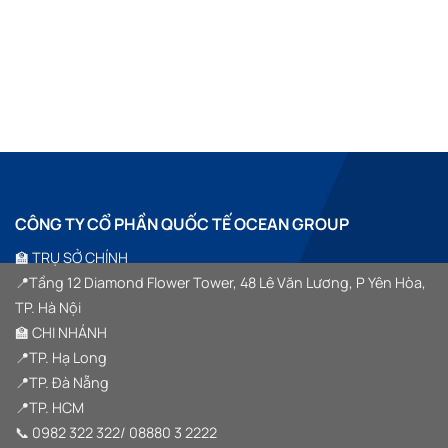
CÔNG TY CỔ PHẦN QUỐC TẾ OCEAN GROUP
🏫 TRỤ SỞ CHÍNH
📍Tầng 12 Diamond Flower Tower, 48 Lê Văn Lương, P Yên Hòa,
TP. Hà Nội
🏫 CHI NHÁNH
📍TP. Hạ Long
📍TP. Đà Nẵng
📍TP. HCM
📞
0982 322 322
/
08880 3 2222