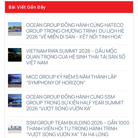
Bài Viết Gần Đây
OCEAN GROUP ĐỒNG HÀNH CÙNG HATECO
GROUP TRONG CHƯƠNG TRÌNH DU LỊCH HÈ
2026 “VỀ MIỀN DI SẢN – KẾT NỐI TINH HOA”
Không
có
VIETNAM RWA SUMMIT 2026 – DẤU MỐC
bình
luận
QUAN TRỌNG CỦA HỆ SINH THÁI TÀI SẢN SỐ
ở
VIỆT NAM
OCEAN
GROUP
Không
ĐỒNG
có
HÀNH
MICC GROUP KỶ NIỆM 5 NĂM THÀNH LẬP
bình
CÙNG
luận
“SYMPHONY OF HORIZON”
HATECO
ở
GROUP
VIETNAM
Không
TRONG
RWA
có
CHƯƠNG
OCEAN GROUP ĐỒNG HÀNH CÙNG SSM
SUMMIT
bình
TRÌNH
2026
luận
GROUP TRONG SỰ KIỆN HALF YEAR SUMMIT
DU
–
ở
LỊCH
2026 “VƯỢT SÓNG VƯƠN XA”
DẤU
MICC
HÈ
MỐC
GROUP
2026
Không
QUAN
KỶ
“VỀ
có
TRỌNG
NIỆM
SSM GROUP TEAM BUILDING 2026 – GẦN 1000
MIỀN
bình
CỦA
5
DI
luận
THÀNH VIÊN HỘI TỤ TRONG HÀNH TRÌNH
HỆ
NĂM
ở
SẢN
SINH
THÀNH
“VƯỢT SÓNG VƯƠN XA” TẠI HẠ LONG
OCEAN
–
THÁI
LẬP