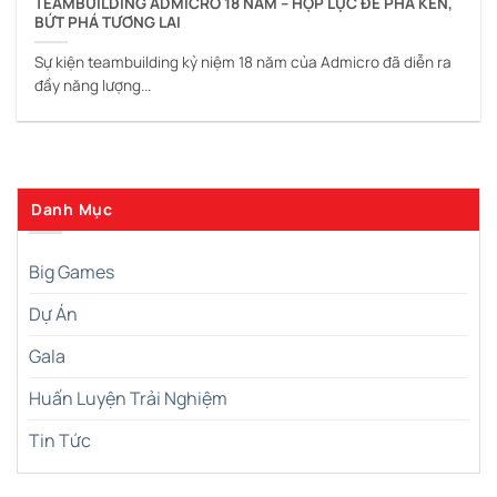
TEAMBUILDING ADMICRO 18 NĂM – HỢP LỰC ĐỂ PHÁ KÉN,
BỨT PHÁ TƯƠNG LAI
Sự kiện teambuilding kỷ niệm 18 năm của Admicro đã diễn ra
đầy năng lượng...
Danh Mục
Big Games
Dự Án
Gala
Huấn Luyện Trải Nghiệm
Tin Tức