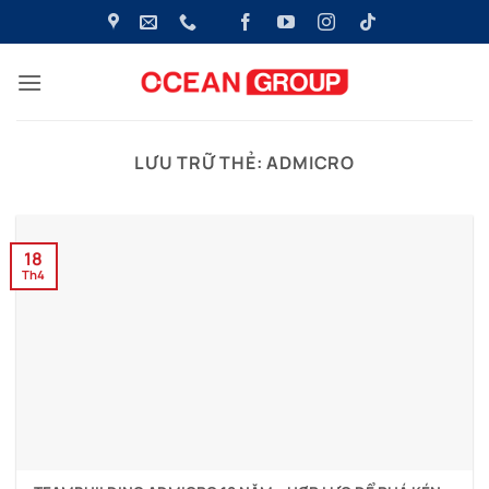
Bỏ
qua
nội
dung
LƯU TRỮ THẺ:
ADMICRO
18
Th4