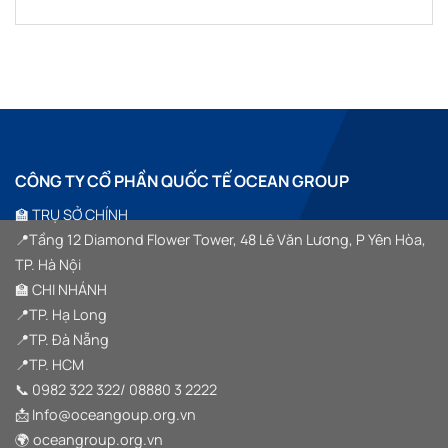
GROUP
KẾT
TÀI
“SYMPHONY
Không
ĐỒNG
NỐI
SẢN
OF
có
HÀNH
TINH
SỐ
HORIZON”
bình
CÙNG
HOA”
VIỆT
luận
SSM
ở
NAM
GROUP
SSM
TRONG
GROUP
SỰ
TEAM
KIỆN
BUILDING
HALF
2026
YEAR
–
SUMMIT
GẦN
2026
1000
“VƯỢT
CÔNG TY CỔ PHẦN QUỐC TẾ OCEAN GROUP
THÀNH
SÓNG
VIÊN
VƯƠN
HỘI
XA”
🏫 TRỤ SỞ CHÍNH
TỤ
TRONG
📍Tầng 12 Diamond Flower Tower, 48 Lê Văn Lương, P Yên Hòa,
HÀNH
TRÌNH
TP. Hà Nội
“VƯỢT
SÓNG
🏫 CHI NHÁNH
VƯƠN
XA”
📍TP. Hạ Long
TẠI
HẠ
📍TP. Đà Nẵng
LONG
📍TP. HCM
📞
0982 322 322
/
08880 3 2222
📩 Info@oceangoup.org.vn
🌍 oceangroup.org.vn