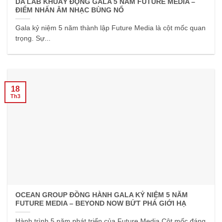
DA LAB KHUẤY ĐỘNG GALA 5 NĂM FUTURE MEDIA –
ĐIỂM NHẤN ÂM NHẠC BÙNG NỔ
Gala kỷ niệm 5 năm thành lập Future Media là cột mốc quan
trọng. Sự...
18
Th3
OCEAN GROUP ĐỒNG HÀNH GALA KỶ NIỆM 5 NĂM
FUTURE MEDIA – BEYOND NOW BỨT PHÁ GIỚI HẠ
Hành trình 5 năm phát triển của Future Media Cột mốc đáng