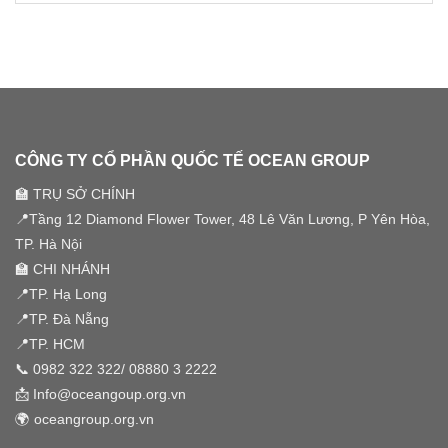
CÙNG
có
HOA”
VIỆT
SSM
bình
NAM
GROUP
luận
ở
TRONG
SSM
SỰ
GROUP
KIỆN
TEAM
HALF
BUILDING
YEAR
2026
SUMMIT
–
2026
GẦN
“VƯỢT
1000
SÓNG
THÀNH
VƯƠN
CÔNG TY CỔ PHẦN QUỐC TẾ OCEAN GROUP
VIÊN
XA”
HỘI
🏫 TRỤ SỞ CHÍNH
TỤ
TRONG
📍Tầng 12 Diamond Flower Tower, 48 Lê Văn Lương, P Yên Hòa,
HÀNH
TRÌNH
TP. Hà Nội
“VƯỢT
SÓNG
🏫 CHI NHÁNH
VƯƠN
XA”
📍TP. Hạ Long
TẠI
HẠ
📍TP. Đà Nẵng
LONG
📍TP. HCM
📞
0982 322 322
/
08880 3 2222
📩 Info@oceangoup.org.vn
🌍 oceangroup.org.vn