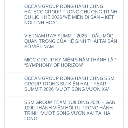
OCEAN GROUP ĐỒNG HÀNH CÙNG
HATECO GROUP TRONG CHƯƠNG TRÌNH
DU LỊCH HÈ 2026 “VỀ MIỀN DI SẢN – KẾT
NỐI TINH HOA”
Không
có
VIETNAM RWA SUMMIT 2026 – DẤU MỐC
bình
luận
QUAN TRỌNG CỦA HỆ SINH THÁI TÀI SẢN
ở
SỐ VIỆT NAM
OCEAN
GROUP
Không
ĐỒNG
có
HÀNH
MICC GROUP KỶ NIỆM 5 NĂM THÀNH LẬP
bình
CÙNG
luận
“SYMPHONY OF HORIZON”
HATECO
ở
GROUP
VIETNAM
Không
TRONG
RWA
có
CHƯƠNG
OCEAN GROUP ĐỒNG HÀNH CÙNG SSM
SUMMIT
bình
TRÌNH
2026
luận
GROUP TRONG SỰ KIỆN HALF YEAR
DU
–
ở
LỊCH
SUMMIT 2026 “VƯỢT SÓNG VƯƠN XA”
DẤU
MICC
HÈ
MỐC
GROUP
2026
Không
QUAN
KỶ
“VỀ
có
TRỌNG
NIỆM
SSM GROUP TEAM BUILDING 2026 – GẦN
MIỀN
bình
CỦA
5
DI
luận
1000 THÀNH VIÊN HỘI TỤ TRONG HÀNH
HỆ
NĂM
ở
SẢN
SINH
THÀNH
TRÌNH “VƯỢT SÓNG VƯƠN XA” TẠI HẠ
OCEAN
–
THÁI
LẬP
GROUP
KẾT
LONG
TÀI
“SYMPHONY
ĐỒNG
NỐI
SẢN
OF
HÀNH
Không
TINH
SỐ
HORIZON”