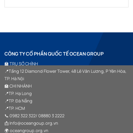
GROUP
KẾT
TÀI
“SYMPHONY
Không
ĐỒNG
NỐI
SẢN
OF
có
HÀNH
TINH
SỐ
HORIZON”
bình
CÙNG
HOA”
VIỆT
luận
SSM
ở
NAM
GROUP
SSM
TRONG
GROUP
SỰ
TEAM
KIỆN
BUILDING
HALF
2026
YEAR
–
SUMMIT
GẦN
2026
1000
“VƯỢT
CÔNG TY CỔ PHẦN QUỐC TẾ OCEAN GROUP
THÀNH
SÓNG
VIÊN
VƯƠN
HỘI
XA”
🏫 TRỤ SỞ CHÍNH
TỤ
TRONG
📍Tầng 12 Diamond Flower Tower, 48 Lê Văn Lương, P Yên Hòa,
HÀNH
TRÌNH
TP. Hà Nội
“VƯỢT
SÓNG
🏫 CHI NHÁNH
VƯƠN
XA”
📍TP. Hạ Long
TẠI
HẠ
📍TP. Đà Nẵng
LONG
📍TP. HCM
📞
0982 322 322
/
08880 3 2222
📩 Info@oceangoup.org.vn
🌍 oceangroup.org.vn