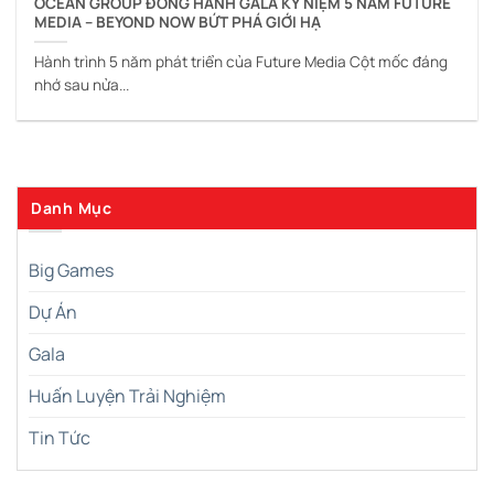
OCEAN GROUP ĐỒNG HÀNH GALA KỶ NIỆM 5 NĂM FUTURE
MEDIA – BEYOND NOW BỨT PHÁ GIỚI HẠ
Hành trình 5 năm phát triển của Future Media Cột mốc đáng
nhớ sau nửa...
Danh Mục
Big Games
Dự Án
Gala
Huấn Luyện Trải Nghiệm
Tin Tức