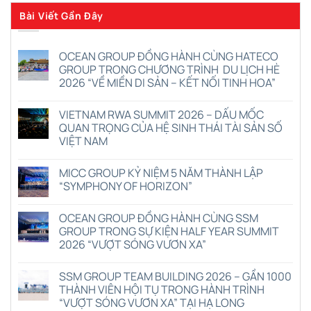
Bài Viết Gần Đây
OCEAN GROUP ĐỒNG HÀNH CÙNG HATECO
GROUP TRONG CHƯƠNG TRÌNH DU LỊCH HÈ
2026 “VỀ MIỀN DI SẢN – KẾT NỐI TINH HOA”
Không
có
VIETNAM RWA SUMMIT 2026 – DẤU MỐC
bình
luận
QUAN TRỌNG CỦA HỆ SINH THÁI TÀI SẢN SỐ
ở
VIỆT NAM
OCEAN
GROUP
Không
ĐỒNG
có
HÀNH
MICC GROUP KỶ NIỆM 5 NĂM THÀNH LẬP
bình
CÙNG
luận
“SYMPHONY OF HORIZON”
HATECO
ở
GROUP
VIETNAM
Không
TRONG
RWA
có
CHƯƠNG
OCEAN GROUP ĐỒNG HÀNH CÙNG SSM
SUMMIT
bình
TRÌNH
2026
luận
GROUP TRONG SỰ KIỆN HALF YEAR SUMMIT
DU
–
ở
LỊCH
2026 “VƯỢT SÓNG VƯƠN XA”
DẤU
MICC
HÈ
MỐC
GROUP
2026
Không
QUAN
KỶ
“VỀ
có
TRỌNG
NIỆM
SSM GROUP TEAM BUILDING 2026 – GẦN 1000
MIỀN
bình
CỦA
5
DI
luận
THÀNH VIÊN HỘI TỤ TRONG HÀNH TRÌNH
HỆ
NĂM
ở
SẢN
SINH
THÀNH
“VƯỢT SÓNG VƯƠN XA” TẠI HẠ LONG
OCEAN
–
THÁI
LẬP