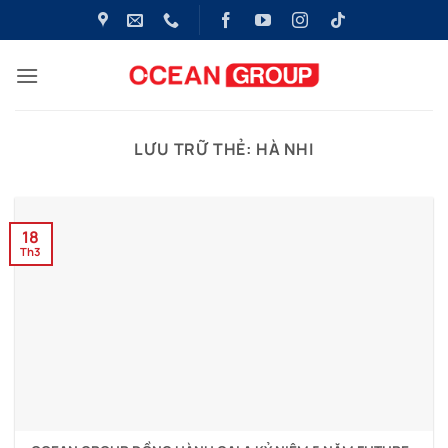
Bỏ
qua
nội
dung
LƯU TRỮ THẺ:
HÀ NHI
18
Th3