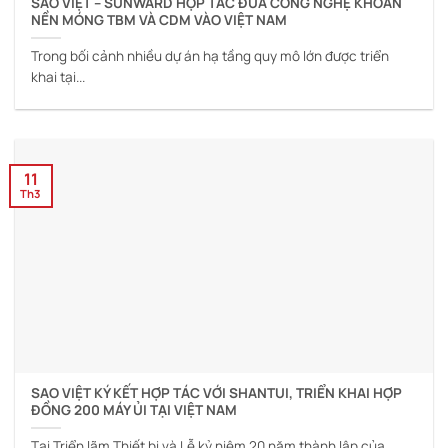
SAO VIỆT – SUNWARD HỢP TÁC ĐƯA CÔNG NGHỆ KHOAN
NỀN MÓNG TBM VÀ CDM VÀO VIỆT NAM
Trong bối cảnh nhiều dự án hạ tầng quy mô lớn được triển
khai tại...
11
Th3
SAO VIỆT KÝ KẾT HỢP TÁC VỚI SHANTUI, TRIỂN KHAI HỢP
ĐỒNG 200 MÁY ỦI TẠI VIỆT NAM
Tại Triển lãm Thiết bị và Lễ kỷ niệm 20 năm thành lập của