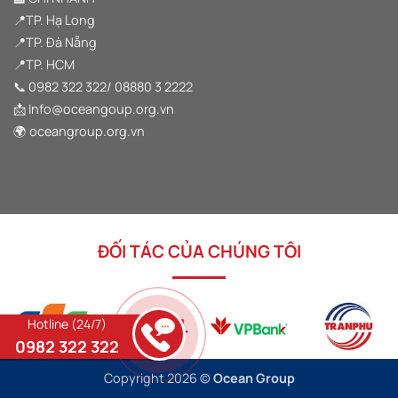
VƯƠN
XA”
📍TP. Hạ Long
TẠI
HẠ
📍TP. Đà Nẵng
LONG
📍TP. HCM
📞
0982 322 322
/
08880 3 2222
📩 Info@oceangoup.org.vn
🌍 oceangroup.org.vn
ĐỐI TÁC CỦA CHÚNG TÔI
Hotline (24/7)
0982 322 322
Copyright 2026 ©
Ocean Group