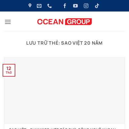
Bỏ
qua
nội
dung
LƯU TRỮ THẺ:
SAO VIỆT 20 NĂM
12
Th3