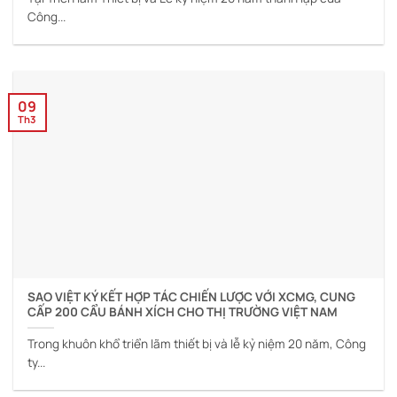
Công...
09
Th3
SAO VIỆT KÝ KẾT HỢP TÁC CHIẾN LƯỢC VỚI XCMG, CUNG
CẤP 200 CẨU BÁNH XÍCH CHO THỊ TRƯỜNG VIỆT NAM
Trong khuôn khổ triển lãm thiết bị và lễ kỷ niệm 20 năm, Công
ty...