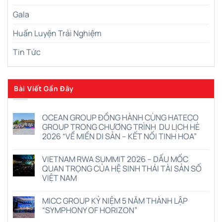
Gala
Huấn Luyện Trải Nghiệm
Tin Tức
Bài Viết Gần Đây
OCEAN GROUP ĐỒNG HÀNH CÙNG HATECO
GROUP TRONG CHƯƠNG TRÌNH DU LỊCH HÈ
2026 “VỀ MIỀN DI SẢN – KẾT NỐI TINH HOA”
Không
có
VIETNAM RWA SUMMIT 2026 – DẤU MỐC
bình
luận
QUAN TRỌNG CỦA HỆ SINH THÁI TÀI SẢN SỐ
ở
VIỆT NAM
OCEAN
GROUP
Không
ĐỒNG
có
HÀNH
MICC GROUP KỶ NIỆM 5 NĂM THÀNH LẬP
bình
CÙNG
luận
“SYMPHONY OF HORIZON”
HATECO
ở
GROUP
VIETNAM
Không