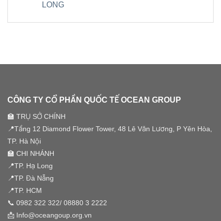
GROUP
KẾT
LONG
TÀI
“SYMPHONY
ĐỒNG
NỐI
SẢN
OF
HÀNH
Không
TINH
SỐ
HORIZON”
CÙNG
có
HOA”
VIỆT
SSM
bình
NAM
GROUP
luận
ở
TRONG
SSM
SỰ
GROUP
KIỆN
TEAM
HALF
BUILDING
YEAR
2026
SUMMIT
–
2026
GẦN
“VƯỢT
1000
SÓNG
THÀNH
VƯƠN
CÔNG TY CỔ PHẦN QUỐC TẾ OCEAN GROUP
VIÊN
XA”
HỘI
🏫 TRỤ SỞ CHÍNH
TỤ
TRONG
📍Tầng 12 Diamond Flower Tower, 48 Lê Văn Lương, P Yên Hòa,
HÀNH
TRÌNH
TP. Hà Nội
“VƯỢT
SÓNG
🏫 CHI NHÁNH
VƯƠN
XA”
📍TP. Hạ Long
TẠI
HẠ
📍TP. Đà Nẵng
LONG
📍TP. HCM
📞
0982 322 322
/
08880 3 2222
📩 Info@oceangoup.org.vn