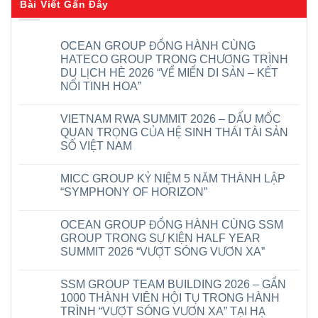
Bài Viết Gần Đây
OCEAN GROUP ĐỒNG HÀNH CÙNG
HATECO GROUP TRONG CHƯƠNG TRÌNH
DU LỊCH HÈ 2026 “VỀ MIỀN DI SẢN – KẾT
NỐI TINH HOA”
Không
có
VIETNAM RWA SUMMIT 2026 – DẤU MỐC
bình
luận
QUAN TRỌNG CỦA HỆ SINH THÁI TÀI SẢN
ở
SỐ VIỆT NAM
OCEAN
GROUP
Không
ĐỒNG
có
HÀNH
MICC GROUP KỶ NIỆM 5 NĂM THÀNH LẬP
bình
CÙNG
luận
“SYMPHONY OF HORIZON”
HATECO
ở
GROUP
VIETNAM
Không
TRONG
RWA
có
CHƯƠNG
OCEAN GROUP ĐỒNG HÀNH CÙNG SSM
SUMMIT
bình
TRÌNH
2026
luận
GROUP TRONG SỰ KIỆN HALF YEAR
DU
–
ở
LỊCH
SUMMIT 2026 “VƯỢT SÓNG VƯƠN XA”
DẤU
MICC
HÈ
MỐC
GROUP
2026
Không
QUAN
KỶ
“VỀ
có
TRỌNG
NIỆM
SSM GROUP TEAM BUILDING 2026 – GẦN
MIỀN
bình
CỦA
5
DI
luận
1000 THÀNH VIÊN HỘI TỤ TRONG HÀNH
HỆ
NĂM
ở
SẢN
SINH
THÀNH
TRÌNH “VƯỢT SÓNG VƯƠN XA” TẠI HẠ
OCEAN
–
THÁI
LẬP