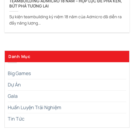
TEAMBUILDING ADMICRO 18 NĂM – HỢP LỰC ĐỂ PHÁ KÉN,
BỨT PHÁ TƯƠNG LAI
Sự kiện teambuilding kỷ niệm 18 năm của Admicro đã diễn ra
đầy năng lượng...
Danh Mục
Big Games
Dự Án
Gala
Huấn Luyện Trải Nghiệm
Tin Tức