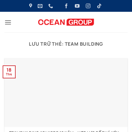
Bỏ
qua
nội
dung
LƯU TRỮ THẺ:
TEAM BUILDING
18
Th4