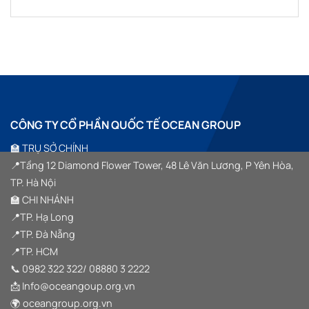
GROUP
KẾT
TÀI
“SYMPHONY
Không
ĐỒNG
NỐI
SẢN
OF
có
HÀNH
TINH
SỐ
HORIZON”
bình
CÙNG
HOA”
VIỆT
luận
SSM
ở
NAM
GROUP
SSM
TRONG
GROUP
SỰ
TEAM
KIỆN
BUILDING
HALF
2026
YEAR
–
SUMMIT
GẦN
2026
1000
“VƯỢT
CÔNG TY CỔ PHẦN QUỐC TẾ OCEAN GROUP
THÀNH
SÓNG
VIÊN
VƯƠN
HỘI
XA”
🏫 TRỤ SỞ CHÍNH
TỤ
TRONG
📍Tầng 12 Diamond Flower Tower, 48 Lê Văn Lương, P Yên Hòa,
HÀNH
TRÌNH
TP. Hà Nội
“VƯỢT
SÓNG
🏫 CHI NHÁNH
VƯƠN
XA”
📍TP. Hạ Long
TẠI
HẠ
📍TP. Đà Nẵng
LONG
📍TP. HCM
📞
0982 322 322
/
08880 3 2222
📩 Info@oceangoup.org.vn
🌍 oceangroup.org.vn