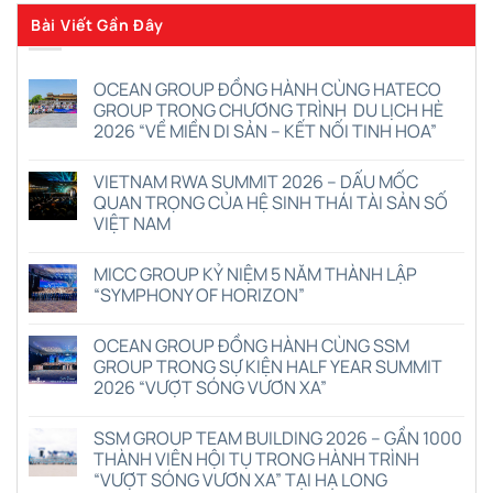
Bài Viết Gần Đây
OCEAN GROUP ĐỒNG HÀNH CÙNG HATECO
GROUP TRONG CHƯƠNG TRÌNH DU LỊCH HÈ
2026 “VỀ MIỀN DI SẢN – KẾT NỐI TINH HOA”
Không
có
VIETNAM RWA SUMMIT 2026 – DẤU MỐC
bình
luận
QUAN TRỌNG CỦA HỆ SINH THÁI TÀI SẢN SỐ
ở
VIỆT NAM
OCEAN
GROUP
Không
ĐỒNG
có
HÀNH
MICC GROUP KỶ NIỆM 5 NĂM THÀNH LẬP
bình
CÙNG
luận
“SYMPHONY OF HORIZON”
HATECO
ở
GROUP
VIETNAM
Không
TRONG
RWA
có
CHƯƠNG
OCEAN GROUP ĐỒNG HÀNH CÙNG SSM
SUMMIT
bình
TRÌNH
2026
luận
GROUP TRONG SỰ KIỆN HALF YEAR SUMMIT
DU
–
ở
LỊCH
2026 “VƯỢT SÓNG VƯƠN XA”
DẤU
MICC
HÈ
MỐC
GROUP
2026
Không
QUAN
KỶ
“VỀ
có
TRỌNG
NIỆM
SSM GROUP TEAM BUILDING 2026 – GẦN 1000
MIỀN
bình
CỦA
5
DI
luận
THÀNH VIÊN HỘI TỤ TRONG HÀNH TRÌNH
HỆ
NĂM
ở
SẢN
SINH
THÀNH
“VƯỢT SÓNG VƯƠN XA” TẠI HẠ LONG
OCEAN
–
THÁI
LẬP