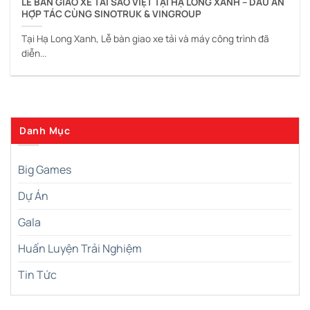
LỄ BÀN GIAO XE TẢI SAO VIỆT TẠI HẠ LONG XANH – DẤU ẤN
HỢP TÁC CÙNG SINOTRUK & VINGROUP
Tại Hạ Long Xanh, Lễ bàn giao xe tải và máy công trình đã
diễn...
Danh Mục
Big Games
Dự Án
Gala
Huấn Luyện Trải Nghiệm
Tin Tức