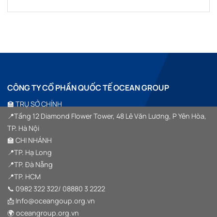
GROUP
KẾT
TÀI
“SYMPHONY
Không
ĐỒNG
NỐI
SẢN
OF
có
HÀNH
TINH
SỐ
HORIZON”
bình
CÙNG
HOA”
VIỆT
luận
SSM
ở
NAM
GROUP
SSM
TRONG
GROUP
SỰ
TEAM
KIỆN
BUILDING
HALF
2026
YEAR
–
SUMMIT
GẦN
2026
1000
“VƯỢT
CÔNG TY CỔ PHẦN QUỐC TẾ OCEAN GROUP
THÀNH
SÓNG
VIÊN
VƯƠN
HỘI
XA”
🏫 TRỤ SỞ CHÍNH
TỤ
TRONG
📍Tầng 12 Diamond Flower Tower, 48 Lê Văn Lương, P Yên Hòa,
HÀNH
TRÌNH
TP. Hà Nội
“VƯỢT
SÓNG
🏫 CHI NHÁNH
VƯƠN
XA”
📍TP. Hạ Long
TẠI
HẠ
📍TP. Đà Nẵng
LONG
📍TP. HCM
📞
0982 322 322
/
08880 3 2222
📩 Info@oceangoup.org.vn
🌍 oceangroup.org.vn