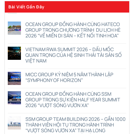
Bài Viết Gần Đây
OCEAN GROUP ĐỒNG HÀNH CÙNG HATECO
GROUP TRONG CHƯƠNG TRÌNH DU LỊCH HÈ
2026 “VỀ MIỀN DI SẢN – KẾT NỐI TINH HOA”
Không
có
VIETNAM RWA SUMMIT 2026 – DẤU MỐC
bình
luận
QUAN TRỌNG CỦA HỆ SINH THÁI TÀI SẢN SỐ
ở
VIỆT NAM
OCEAN
GROUP
Không
ĐỒNG
có
HÀNH
MICC GROUP KỶ NIỆM 5 NĂM THÀNH LẬP
bình
CÙNG
luận
“SYMPHONY OF HORIZON”
HATECO
ở
GROUP
VIETNAM
Không
TRONG
RWA
có
CHƯƠNG
OCEAN GROUP ĐỒNG HÀNH CÙNG SSM
SUMMIT
bình
TRÌNH
2026
luận
GROUP TRONG SỰ KIỆN HALF YEAR SUMMIT
DU
–
ở
LỊCH
2026 “VƯỢT SÓNG VƯƠN XA”
DẤU
MICC
HÈ
MỐC
GROUP
2026
Không
QUAN
KỶ
“VỀ
có
TRỌNG
NIỆM
SSM GROUP TEAM BUILDING 2026 – GẦN 1000
MIỀN
bình
CỦA
5
DI
luận
THÀNH VIÊN HỘI TỤ TRONG HÀNH TRÌNH
HỆ
NĂM
ở
SẢN
SINH
THÀNH
“VƯỢT SÓNG VƯƠN XA” TẠI HẠ LONG
OCEAN
–
THÁI
LẬP