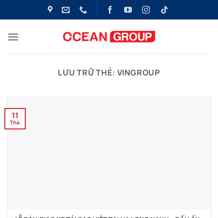
Bỏ
qua
nội
dung
LƯU TRỮ THẺ:
VINGROUP
11
Th4