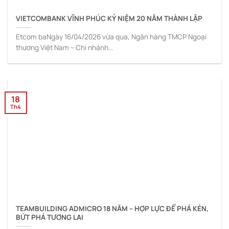
VIETCOMBANK VĨNH PHÚC KỶ NIỆM 20 NĂM THÀNH LẬP
Etcom baNgày 16/04/2026 vừa qua, Ngân hàng TMCP Ngoại
thương Việt Nam – Chi nhánh...
18
Th4
TEAMBUILDING ADMICRO 18 NĂM – HỢP LỰC ĐỂ PHÁ KÉN,
BỨT PHÁ TƯƠNG LAI