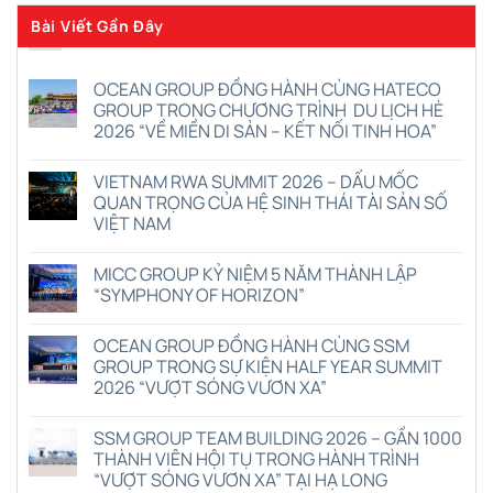
Bài Viết Gần Đây
OCEAN GROUP ĐỒNG HÀNH CÙNG HATECO
GROUP TRONG CHƯƠNG TRÌNH DU LỊCH HÈ
2026 “VỀ MIỀN DI SẢN – KẾT NỐI TINH HOA”
Không
có
VIETNAM RWA SUMMIT 2026 – DẤU MỐC
bình
luận
QUAN TRỌNG CỦA HỆ SINH THÁI TÀI SẢN SỐ
ở
VIỆT NAM
OCEAN
GROUP
Không
ĐỒNG
có
HÀNH
MICC GROUP KỶ NIỆM 5 NĂM THÀNH LẬP
bình
CÙNG
luận
“SYMPHONY OF HORIZON”
HATECO
ở
GROUP
VIETNAM
Không
TRONG
RWA
có
CHƯƠNG
OCEAN GROUP ĐỒNG HÀNH CÙNG SSM
SUMMIT
bình
TRÌNH
2026
luận
GROUP TRONG SỰ KIỆN HALF YEAR SUMMIT
DU
–
ở
LỊCH
2026 “VƯỢT SÓNG VƯƠN XA”
DẤU
MICC
HÈ
MỐC
GROUP
2026
Không
QUAN
KỶ
“VỀ
có
TRỌNG
NIỆM
SSM GROUP TEAM BUILDING 2026 – GẦN 1000
MIỀN
bình
CỦA
5
DI
luận
THÀNH VIÊN HỘI TỤ TRONG HÀNH TRÌNH
HỆ
NĂM
ở
SẢN
SINH
THÀNH
“VƯỢT SÓNG VƯƠN XA” TẠI HẠ LONG
OCEAN
–
THÁI
LẬP