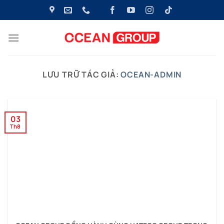
Bỏ
qua
nội
dung
LƯU TRỮ TÁC GIẢ:
OCEAN-ADMIN
03
Th8