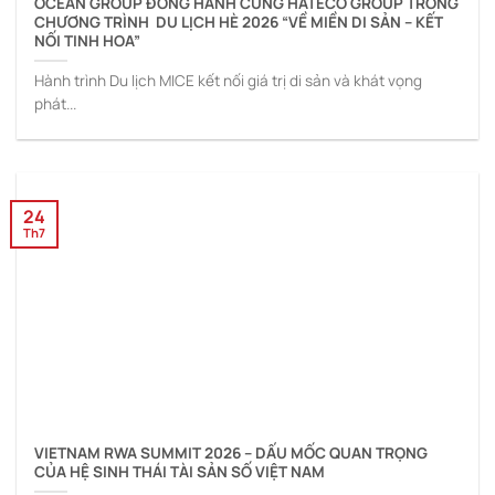
OCEAN GROUP ĐỒNG HÀNH CÙNG HATECO GROUP TRONG
CHƯƠNG TRÌNH DU LỊCH HÈ 2026 “VỀ MIỀN DI SẢN – KẾT
NỐI TINH HOA”
Hành trình Du lịch MICE kết nối giá trị di sản và khát vọng
phát...
24
Th7
VIETNAM RWA SUMMIT 2026 – DẤU MỐC QUAN TRỌNG
CỦA HỆ SINH THÁI TÀI SẢN SỐ VIỆT NAM