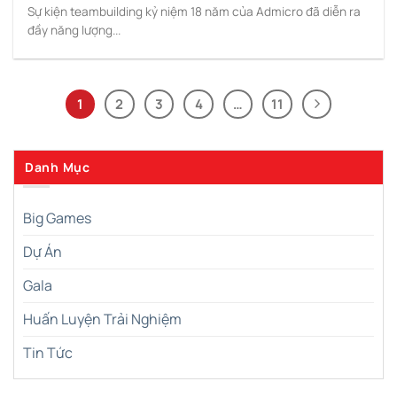
Sự kiện teambuilding kỷ niệm 18 năm của Admicro đã diễn ra
đầy năng lượng...
1
2
3
4
…
11
Danh Mục
Big Games
Dự Án
Gala
Huấn Luyện Trải Nghiệm
Tin Tức