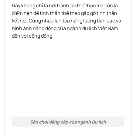
Đây không chỉ là nơi tranh tài thể thao mà còn là
điểm hẹn để tinh thần thể thao gặp gỡ tinh thần
kết nối. Cùng nhau lan tỏa năng lượng tích cực và
hình ảnh năng động của ngành du lịch Việt Nam
đến với cộng đồng.
Sân chơi đẳng cấp của ngành Du lịch