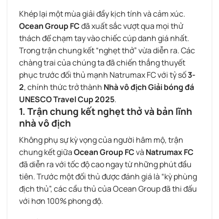
Khép lại một mùa giải đầy kịch tính và cảm xúc.
Ocean Group FC
đã xuất sắc vượt qua mọi thử
thách để chạm tay vào chiếc cúp danh giá nhất.
Trong trận chung kết “nghẹt thở” vừa diễn ra. Các
chàng trai của chúng ta đã chiến thắng thuyết
phục trước đối thủ mạnh Natrumax FC với tỷ số
3-
2
, chính thức trở thành
Nhà vô địch Giải bóng đá
UNESCO Travel Cup 2025
.
1. Trận chung kết nghẹt thở và bản lĩnh
nhà vô địch
Không phụ sự kỳ vọng của người hâm mộ, trận
chung kết giữa
Ocean Group FC
và
Natrumax FC
đã diễn ra với tốc độ cao ngay từ những phút đầu
tiên. Trước một đối thủ được đánh giá là “kỳ phùng
địch thủ”, các cầu thủ của Ocean Group đã thi đấu
với hơn 100% phong độ.