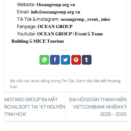
Website: 𝐎𝐜𝐞𝐚𝐧𝐠𝐫𝐨𝐮𝐩.𝐨𝐫𝐠.𝐯𝐧
Email: 𝐢𝐧𝐟𝐨@𝐨𝐜𝐞𝐚𝐧𝐠𝐫𝐨𝐮𝐩.𝐨𝐫𝐠.𝐯𝐧
Tik Tok & Instagram: 𝐨𝐜𝐞𝐚𝐧𝐠𝐫𝐨𝐮𝐩_𝐞𝐯𝐞𝐧𝐭_𝐦𝐢𝐜𝐞
Fanpage: 𝐎𝐂𝐄𝐀𝐍 𝐆𝐑𝐎𝐔𝐏
Youtube: 𝐎𝐂𝐄𝐀𝐍 𝐆𝐑𝐎𝐔𝐏 | 𝐄𝐯𝐞𝐧𝐭 & 𝐓𝐞𝐚𝐦
𝐁𝐮𝐢𝐥𝐝𝐢𝐧𝐠 & 𝐌𝐈𝐂𝐄 𝐓𝐨𝐮𝐫𝐢𝐬𝐦
Bài viết này được đăng trong
Tin Tức
. Đánh dấu
liên kết thường
trực
.
MOTARO GROUP RA MẮT
ĐẠI HỘI ĐOÀN THANH NIÊN
ROYALSOFT TẠI “KỶ NGUYÊN
VIETCOMBANK NHIỆM KỲ
TINH HOA”
2025 – 2030