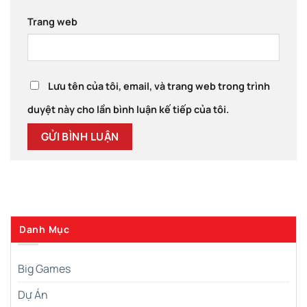
Trang web
Lưu tên của tôi, email, và trang web trong trình
duyệt này cho lần bình luận kế tiếp của tôi.
Danh Mục
Big Games
Dự Án