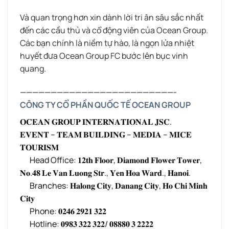
Và quan trọng hơn xin dành lời tri ân sâu sắc nhất
đến các cầu thủ và cổ động viên của Ocean Group.
Các bạn chính là niềm tự hào, là ngọn lửa nhiệt
huyết đưa Ocean Group FC bước lên bục vinh
quang.
—————————————————————————-
CÔNG TY CỔ PHẦN QUỐC TẾ OCEAN GROUP
𝐎𝐂𝐄𝐀𝐍 𝐆𝐑𝐎𝐔𝐏 𝐈𝐍𝐓𝐄𝐑𝐍𝐀𝐓𝐈𝐎𝐍𝐀𝐋 𝐉𝐒𝐂.
𝐄𝐕𝐄𝐍𝐓 – 𝐓𝐄𝐀𝐌 𝐁𝐔𝐈𝐋𝐃𝐈𝐍𝐆 – 𝐌𝐄𝐃𝐈𝐀 – 𝐌𝐈𝐂𝐄
𝐓𝐎𝐔𝐑𝐈𝐒𝐌
Head Office: 𝟏𝟐𝐭𝐡 𝐅𝐥𝐨𝐨𝐫, 𝐃𝐢𝐚𝐦𝐨𝐧𝐝 𝐅𝐥𝐨𝐰𝐞𝐫 𝐓𝐨𝐰𝐞𝐫,
𝐍𝐨.𝟒𝟖 𝐋𝐞 𝐕𝐚𝐧 𝐋𝐮𝐨𝐧𝐠 𝐒𝐭𝐫., 𝐘𝐞𝐧 𝐇𝐨𝐚 𝐖𝐚𝐫𝐝., 𝐇𝐚𝐧𝐨𝐢.
Branches: 𝐇𝐚𝐥𝐨𝐧𝐠 𝐂𝐢𝐭𝐲, 𝐃𝐚𝐧𝐚𝐧𝐠 𝐂𝐢𝐭𝐲, 𝐇𝐨 𝐂𝐡𝐢 𝐌𝐢𝐧𝐡
𝐂𝐢𝐭𝐲
Phone: 𝟎𝟐𝟒𝟔 𝟐𝟗𝟐𝟏 𝟑𝟐𝟐
Hotline: 𝟎𝟗𝟖𝟑 𝟑𝟐𝟐 𝟑𝟐𝟐/ 𝟎𝟖𝟖𝟖𝟎 𝟑 𝟐𝟐𝟐𝟐