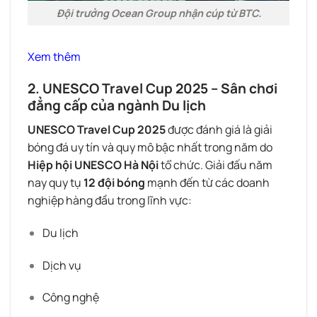
Đội trưởng Ocean Group nhận cúp từ BTC.
Xem thêm
2. UNESCO Travel Cup 2025 – Sân chơi
đẳng cấp của ngành Du lịch
UNESCO Travel Cup 2025
được đánh giá là giải
bóng đá uy tín và quy mô bậc nhất trong năm do
Hiệp hội UNESCO Hà Nội
tổ chức. Giải đấu năm
nay quy tụ
12 đội bóng
mạnh đến từ các doanh
nghiệp hàng đầu trong lĩnh vực:
Du lịch
Dịch vụ
Công nghệ