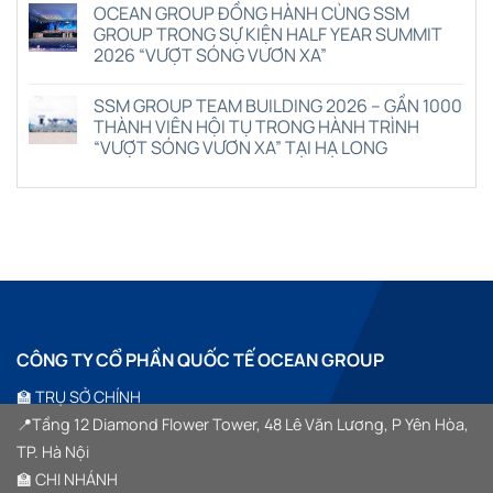
có
CHƯƠNG
OCEAN GROUP ĐỒNG HÀNH CÙNG SSM
SUMMIT
bình
TRÌNH
2026
luận
GROUP TRONG SỰ KIỆN HALF YEAR SUMMIT
DU
–
ở
LỊCH
2026 “VƯỢT SÓNG VƯƠN XA”
DẤU
MICC
HÈ
MỐC
GROUP
2026
Không
QUAN
KỶ
“VỀ
có
TRỌNG
NIỆM
SSM GROUP TEAM BUILDING 2026 – GẦN 1000
MIỀN
bình
CỦA
5
DI
luận
THÀNH VIÊN HỘI TỤ TRONG HÀNH TRÌNH
HỆ
NĂM
ở
SẢN
SINH
THÀNH
“VƯỢT SÓNG VƯƠN XA” TẠI HẠ LONG
OCEAN
–
THÁI
LẬP
GROUP
KẾT
TÀI
“SYMPHONY
Không
ĐỒNG
NỐI
SẢN
OF
có
HÀNH
TINH
SỐ
HORIZON”
bình
CÙNG
HOA”
VIỆT
luận
SSM
ở
NAM
GROUP
SSM
TRONG
GROUP
SỰ
TEAM
KIỆN
BUILDING
HALF
2026
YEAR
–
SUMMIT
GẦN
2026
1000
“VƯỢT
CÔNG TY CỔ PHẦN QUỐC TẾ OCEAN GROUP
THÀNH
SÓNG
VIÊN
VƯƠN
HỘI
XA”
🏫 TRỤ SỞ CHÍNH
TỤ
TRONG
📍Tầng 12 Diamond Flower Tower, 48 Lê Văn Lương, P Yên Hòa,
HÀNH
TRÌNH
TP. Hà Nội
“VƯỢT
SÓNG
🏫 CHI NHÁNH
VƯƠN