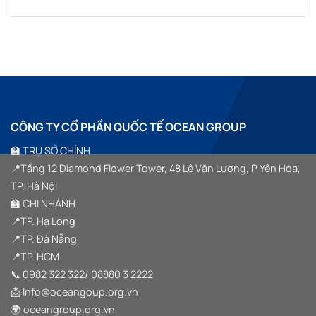
GROUP
KẾT
TÀI
“SYMPHONY
Không
ĐỒNG
NỐI
SẢN
OF
có
HÀNH
TINH
SỐ
HORIZON”
bình
CÙNG
HOA”
VIỆT
luận
SSM
ở
NAM
GROUP
SSM
TRONG
GROUP
SỰ
TEAM
KIỆN
BUILDING
HALF
2026
YEAR
–
SUMMIT
GẦN
2026
1000
“VƯỢT
CÔNG TY CỔ PHẦN QUỐC TẾ OCEAN GROUP
THÀNH
SÓNG
VIÊN
VƯƠN
HỘI
XA”
🏫 TRỤ SỞ CHÍNH
TỤ
TRONG
📍Tầng 12 Diamond Flower Tower, 48 Lê Văn Lương, P Yên Hòa,
HÀNH
TRÌNH
TP. Hà Nội
“VƯỢT
SÓNG
🏫 CHI NHÁNH
VƯƠN
XA”
📍TP. Hạ Long
TẠI
HẠ
📍TP. Đà Nẵng
LONG
📍TP. HCM
📞
0982 322 322
/
08880 3 2222
📩 Info@oceangoup.org.vn
🌍 oceangroup.org.vn