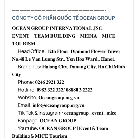
—————————————————————————-
CÔNG TY CỔ PHẦN QUỐC TẾ OCEAN GROUP
𝐎𝐂𝐄𝐀𝐍 𝐆𝐑𝐎𝐔𝐏 𝐈𝐍𝐓𝐄𝐑𝐍𝐀𝐓𝐈𝐎𝐍𝐀𝐋 𝐉𝐒𝐂.
𝐄𝐕𝐄𝐍𝐓 – 𝐓𝐄𝐀𝐌 𝐁𝐔𝐈𝐋𝐃𝐈𝐍𝐆 – 𝐌𝐄𝐃𝐈𝐀 – 𝐌𝐈𝐂𝐄
𝐓𝐎𝐔𝐑𝐈𝐒𝐌
Head Office: 𝟏𝟐𝐭𝐡 𝐅𝐥𝐨𝐨𝐫, 𝐃𝐢𝐚𝐦𝐨𝐧𝐝 𝐅𝐥𝐨𝐰𝐞𝐫 𝐓𝐨𝐰𝐞𝐫,
𝐍𝐨.𝟒𝟖 𝐋𝐞 𝐕𝐚𝐧 𝐋𝐮𝐨𝐧𝐠 𝐒𝐭𝐫., 𝐘𝐞𝐧 𝐇𝐨𝐚 𝐖𝐚𝐫𝐝., 𝐇𝐚𝐧𝐨𝐢.
Branches: 𝐇𝐚𝐥𝐨𝐧𝐠 𝐂𝐢𝐭𝐲, 𝐃𝐚𝐧𝐚𝐧𝐠 𝐂𝐢𝐭𝐲, 𝐇𝐨 𝐂𝐡𝐢 𝐌𝐢𝐧𝐡
𝐂𝐢𝐭𝐲
Phone: 𝟎𝟐𝟒𝟔 𝟐𝟗𝟐𝟏 𝟑𝟐𝟐
Hotline: 𝟎𝟗𝟖𝟑 𝟑𝟐𝟐 𝟑𝟐𝟐/ 𝟎𝟖𝟖𝟖𝟎 𝟑 𝟐𝟐𝟐𝟐
Website: 𝐎𝐜𝐞𝐚𝐧𝐠𝐫𝐨𝐮𝐩.𝐨𝐫𝐠.𝐯𝐧
Email: 𝐢𝐧𝐟𝐨@𝐨𝐜𝐞𝐚𝐧𝐠𝐫𝐨𝐮𝐩.𝐨𝐫𝐠.𝐯𝐧
Tik Tok & Instagram: 𝐨𝐜𝐞𝐚𝐧𝐠𝐫𝐨𝐮𝐩_𝐞𝐯𝐞𝐧𝐭_𝐦𝐢𝐜𝐞
Fanpage: 𝐎𝐂𝐄𝐀𝐍 𝐆𝐑𝐎𝐔𝐏
Youtube: 𝐎𝐂𝐄𝐀𝐍 𝐆𝐑𝐎𝐔𝐏 | 𝐄𝐯𝐞𝐧𝐭 & 𝐓𝐞𝐚𝐦
𝐁𝐮𝐢𝐥𝐝𝐢𝐧𝐠 & 𝐌𝐈𝐂𝐄 𝐓𝐨𝐮𝐫𝐢𝐬𝐦