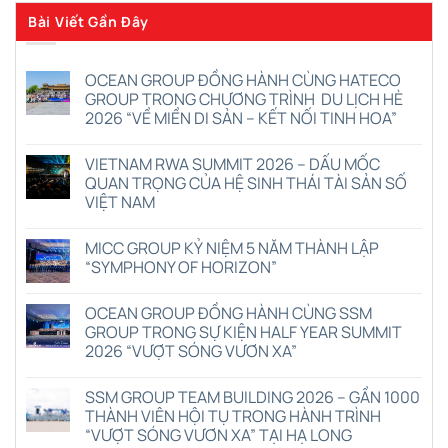
Bài Viết Gần Đây
OCEAN GROUP ĐỒNG HÀNH CÙNG HATECO
GROUP TRONG CHƯƠNG TRÌNH DU LỊCH HÈ
2026 “VỀ MIỀN DI SẢN – KẾT NỐI TINH HOA”
Không
có
VIETNAM RWA SUMMIT 2026 – DẤU MỐC
bình
luận
QUAN TRỌNG CỦA HỆ SINH THÁI TÀI SẢN SỐ
ở
VIỆT NAM
OCEAN
GROUP
Không
ĐỒNG
có
HÀNH
MICC GROUP KỶ NIỆM 5 NĂM THÀNH LẬP
bình
CÙNG
luận
“SYMPHONY OF HORIZON”
HATECO
ở
GROUP
VIETNAM
Không
TRONG
RWA
có
CHƯƠNG
OCEAN GROUP ĐỒNG HÀNH CÙNG SSM
SUMMIT
bình
TRÌNH
2026
luận
GROUP TRONG SỰ KIỆN HALF YEAR SUMMIT
DU
–
ở
LỊCH
2026 “VƯỢT SÓNG VƯƠN XA”
DẤU
MICC
HÈ
MỐC
GROUP
2026
Không
QUAN
KỶ
“VỀ
có
TRỌNG
NIỆM
SSM GROUP TEAM BUILDING 2026 – GẦN 1000
MIỀN
bình
CỦA
5
DI
luận
THÀNH VIÊN HỘI TỤ TRONG HÀNH TRÌNH
HỆ
NĂM
ở
SẢN
SINH
THÀNH
“VƯỢT SÓNG VƯƠN XA” TẠI HẠ LONG
OCEAN
–
THÁI
LẬP