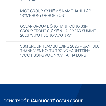
OCEAN
GROUP
Không
ĐỒNG
có
HÀNH
MICC GROUP KỶ NIỆM 5 NĂM THÀNH LẬP
bình
CÙNG
luận
“SYMPHONY OF HORIZON”
HATECO
ở
GROUP
VIETNAM
Không
TRONG
RWA
có
CHƯƠNG
OCEAN GROUP ĐỒNG HÀNH CÙNG SSM
SUMMIT
bình
TRÌNH
2026
luận
GROUP TRONG SỰ KIỆN HALF YEAR SUMMIT
DU
–
ở
LỊCH
2026 “VƯỢT SÓNG VƯƠN XA”
DẤU
MICC
HÈ
MỐC
GROUP
2026
Không
QUAN
KỶ
“VỀ
có
TRỌNG
NIỆM
SSM GROUP TEAM BUILDING 2026 – GẦN 1000
MIỀN
bình
CỦA
5
DI
luận
THÀNH VIÊN HỘI TỤ TRONG HÀNH TRÌNH
HỆ
NĂM
ở
SẢN
SINH
THÀNH
“VƯỢT SÓNG VƯƠN XA” TẠI HẠ LONG
OCEAN
–
THÁI
LẬP
GROUP
KẾT
TÀI
“SYMPHONY
Không
ĐỒNG
NỐI
SẢN
OF
có
HÀNH
TINH
SỐ
HORIZON”
bình
CÙNG
HOA”
VIỆT
luận
SSM
ở
NAM
GROUP
SSM
TRONG
GROUP
SỰ
TEAM
KIỆN
BUILDING
HALF
2026
YEAR
–
SUMMIT
GẦN
2026
1000
“VƯỢT
CÔNG TY CỔ PHẦN QUỐC TẾ OCEAN GROUP
THÀNH
SÓNG
VIÊN
VƯƠN