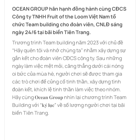
OCEAN GROUP
hân hạnh đồng hành cùng CĐCS
Công ty
TNHH Fruit of the Loom Việt Nam
tổ
chức Team building cho đoàn viên, CNLĐ sáng
ngày 24/6 tại bãi biển
Tiên Trang
.
Trương trình Team building năm 2023 với chủ đề
“Hãy quên tôi và nhớ chúng ta” nhằm xây dựng sự
gắn kết cho đoàn viên CĐCS công ty. Sau những
ngày làm việc mệt mỏi, căng thẳng dưới cái nóng
oi bức của mùa hè, người chơi sẽ được tham gia
các trò chơi để củng cố tinh thần, xây dựng tình
đoàn kết, khích lệ tinh thần làm việc theo nhóm.
Hãy cùng 𝐎𝐜𝐞𝐚𝐧 𝐆𝐫𝐨𝐮𝐩 nhìn lại chương trình Team
Building với “𝐤𝐲̉ 𝐥𝐮̣𝐜” về số lượng người chơi tại bãi
biển Tiên Trang.