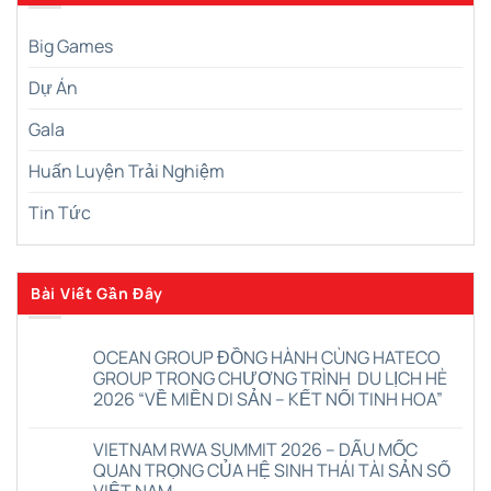
Big Games
Dự Án
Gala
Huấn Luyện Trải Nghiệm
Tin Tức
Bài Viết Gần Đây
OCEAN GROUP ĐỒNG HÀNH CÙNG HATECO
GROUP TRONG CHƯƠNG TRÌNH DU LỊCH HÈ
2026 “VỀ MIỀN DI SẢN – KẾT NỐI TINH HOA”
Không
có
VIETNAM RWA SUMMIT 2026 – DẤU MỐC
bình
luận
QUAN TRỌNG CỦA HỆ SINH THÁI TÀI SẢN SỐ
ở
VIỆT NAM