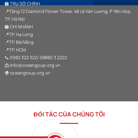
HỘI
XA”
🏫 TRỤ SỞ CHÍNH
TỤ
TRONG
📍Tầng 12 Diamond Flower Tower, 48 Lê Văn Lương, P Yên Hòa,
HÀNH
TRÌNH
TP. Hà Nội
“VƯỢT
SÓNG
🏫 CHI NHÁNH
VƯƠN
XA”
📍TP. Hạ Long
TẠI
HẠ
📍TP. Đà Nẵng
LONG
📍TP. HCM
📞
0982 322 322
/
08880 3 2222
📩 Info@oceangoup.org.vn
🌍 oceangroup.org.vn
ĐỐI TÁC CỦA CHÚNG TÔI