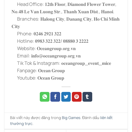
Head Office: 𝟏𝟐𝐭𝐡 𝐅𝐥𝐨𝐨𝐫, 𝐃𝐢𝐚𝐦𝐨𝐧𝐝 𝐅𝐥𝐨𝐰𝐞𝐫 𝐓𝐨𝐰𝐞𝐫,
𝐍𝐨.𝟒𝟖 𝐋𝐞 𝐕𝐚𝐧 𝐋𝐮𝐨𝐧𝐠 𝐒𝐭𝐫., 𝐓𝐡𝐚𝐧𝐡 𝐗𝐮𝐚𝐧 𝐃𝐢𝐬𝐭., 𝐇𝐚𝐧𝐨𝐢.
Branches: 𝐇𝐚𝐥𝐨𝐧𝐠 𝐂𝐢𝐭𝐲, 𝐃𝐚𝐧𝐚𝐧𝐠 𝐂𝐢𝐭𝐲, 𝐇𝐨 𝐂𝐡𝐢 𝐌𝐢𝐧𝐡
𝐂𝐢𝐭𝐲
Phone: 𝟎𝟐𝟒𝟔 𝟐𝟗𝟐𝟏 𝟑𝟐𝟐
Hotline: 𝟎𝟗𝟖𝟑 𝟑𝟐𝟐 𝟑𝟐𝟐/ 𝟎𝟖𝟖𝟖𝟎 𝟑 𝟐𝟐𝟐𝟐
Website: 𝐎𝐜𝐞𝐚𝐧𝐠𝐫𝐨𝐮𝐩.𝐨𝐫𝐠.𝐯𝐧
Email: 𝐢𝐧𝐟𝐨@𝐨𝐜𝐞𝐚𝐧𝐠𝐫𝐨𝐮𝐩.𝐨𝐫𝐠.𝐯𝐧
Tik Tok & Instagram: 𝐨𝐜𝐞𝐚𝐧𝐠𝐫𝐨𝐮𝐩_𝐞𝐯𝐞𝐧𝐭_𝐦𝐢𝐜𝐞
Fanpage: 𝐎𝐜𝐞𝐚𝐧 𝐆𝐫𝐨𝐮𝐩
Youtube: 𝐎𝐜𝐞𝐚𝐧 𝐆𝐫𝐨𝐮𝐩
Bài viết này được đăng trong
Big Games
. Đánh dấu
liên kết
thường trực
.