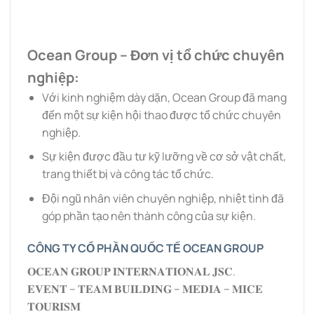
Ocean Group – Đơn vị tổ chức chuyên
nghiệp:
Với kinh nghiệm dày dặn, Ocean Group đã mang
đến một sự kiện hội thao được tổ chức chuyên
nghiệp.
Sự kiện được đầu tư kỹ lưỡng về cơ sở vật chất,
trang thiết bị và công tác tổ chức.
Đội ngũ nhân viên chuyên nghiệp, nhiệt tình đã
góp phần tạo nên thành công của sự kiện.
CÔNG TY CỔ PHẦN QUỐC TẾ OCEAN GROUP
𝐎𝐂𝐄𝐀𝐍 𝐆𝐑𝐎𝐔𝐏 𝐈𝐍𝐓𝐄𝐑𝐍𝐀𝐓𝐈𝐎𝐍𝐀𝐋 𝐉𝐒𝐂.
𝐄𝐕𝐄𝐍𝐓 – 𝐓𝐄𝐀𝐌 𝐁𝐔𝐈𝐋𝐃𝐈𝐍𝐆 – 𝐌𝐄𝐃𝐈𝐀 – 𝐌𝐈𝐂𝐄
𝐓𝐎𝐔𝐑𝐈𝐒𝐌